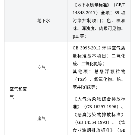
《地下水质量标准》（GB/T
14848-2017）全项：39 项
地下水
污染控制项目；色、嗅和
味、浑浊度、肉眼可见物、
pH 等；
GB 3095-2012 环境空气质
量标准基本项目：二氧化
硫、二氧化氮等；
空气
其他项：总悬浮颗粒物
（TSP）、氮氧化物、铅、
苯并[α]芘等；
空气和废
气
《大气污染物综合排放标
准》（GB 16297-1996）、
《恶臭污染物排放标准》
废气
（GB 14554-1993）、《饮
食业油烟排放标准》（GB