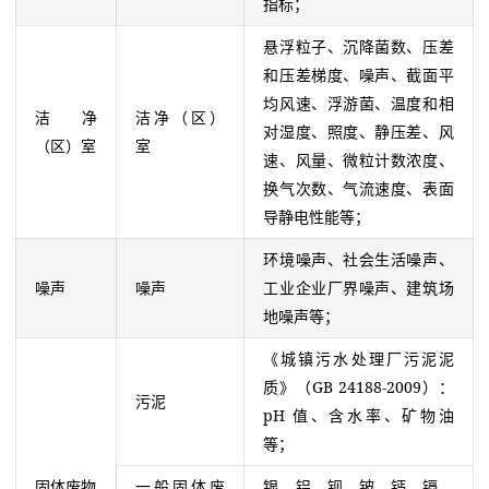
指标；
悬浮粒子、沉降菌数、压差
和压差梯度、噪声、截面平
均风速、浮游菌、温度和相
洁净
洁净（区）
对湿度、照度、静压差、风
（区）室
室
速、风量、微粒计数浓度、
换气次数、气流速度、表面
导静电性能等；
环境噪声、社会生活噪声、
噪声
噪声
工业企业厂界噪声、建筑场
地噪声等；
《城镇污水处理厂污泥泥
质》（GB 24188-2009）：
污泥
pH 值、含水率、矿物油
等；
固体废物
一般固体废
银、铝、钡、铍、钙、镉、