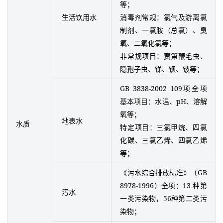
等；
生活饮用水
消毒剂常规：氯气及游离氯
制剂、一氯胺（总氯）、臭
氧、二氧化氯等；
非常规项目：贾第鞭毛虫、
隐孢子虫、锑、钡、铍等；
GB 3838-2002 109项全项
基本项目：水温、pH、溶解
氧等；
地表水
水质
特定项目：三氯甲烷、四氯
化碳、三氯乙烯、四氯乙烯
等；
《污水综合排放标准》（GB
8978-1996）全项：13 种第
污水
一类污染物，56种第二类污
染物；